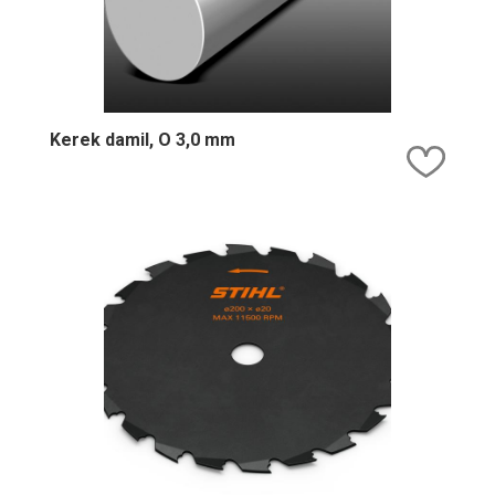
Kerek damil, O 3,0 mm
Kedv