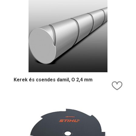
Kerek és csendes damil, O 2,4 mm
Kedv