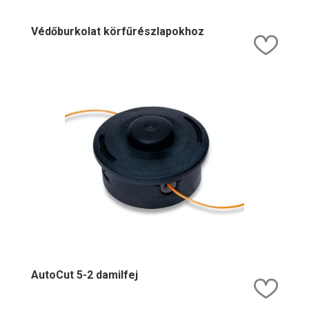
Védőburkolat körfűrészlapokhoz
Kedv
AutoCut 5-2 damilfej
Kedv