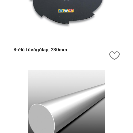
8-élű fűvágólap, 230mm
Kedv