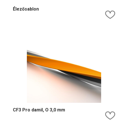
Élezősablon
Kedv
CF3 Pro damil, O 3,0 mm
Kedv