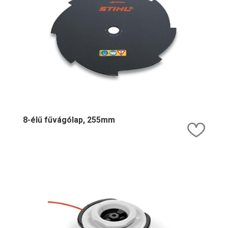
8-élű fűvágólap, 255mm
Kedv