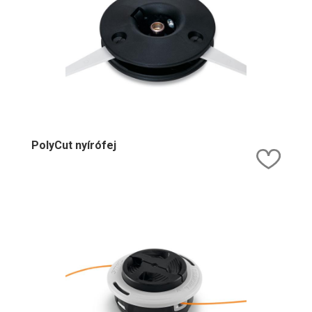
PolyCut nyírófej
Kedv