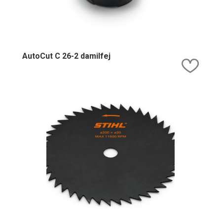
AutoCut C 26-2 damilfej
Kedv