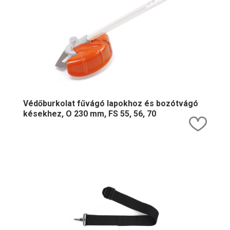
Védőburkolat fűvágó lapokhoz és bozótvágó
késekhez, O 230 mm, FS 55, 56, 70
Kedv