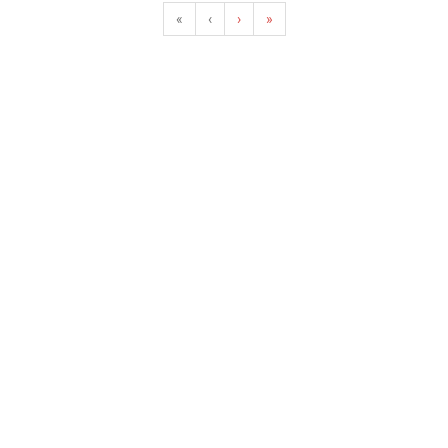
«
‹
›
»