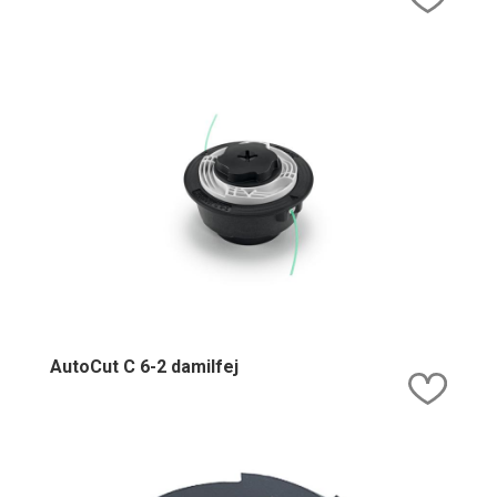
AutoCut C 6-2 damilfej
Kedv