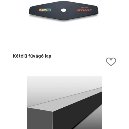
Kétélű fűvágó lap
Kedv