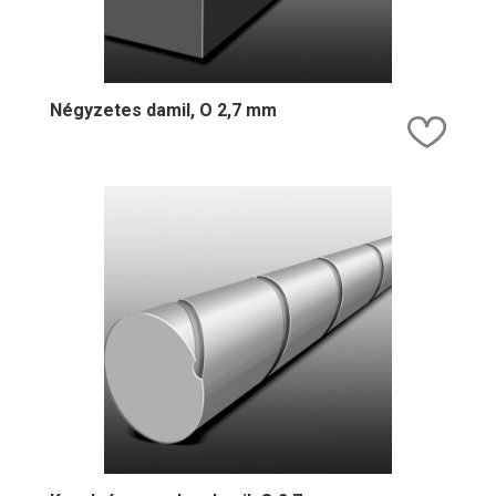
Négyzetes damil, O 2,7 mm
Kedv