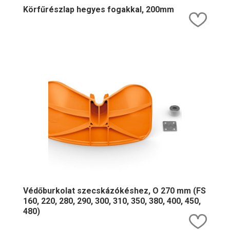
Körfűrészlap hegyes fogakkal, 200mm
Kedv
Védőburkolat szecskázókéshez, O 270 mm (FS
160, 220, 280, 290, 300, 310, 350, 380, 400, 450,
480)
Kedv