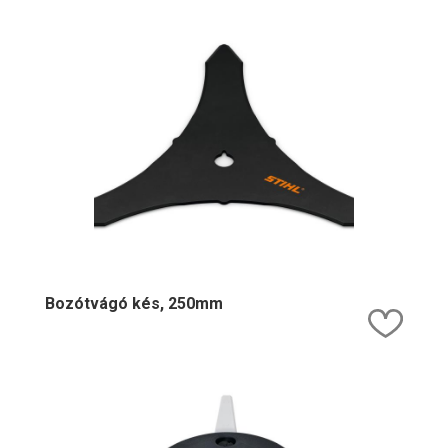
Bozótvágó kés, 250mm
Kedv