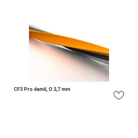
CF3 Pro damil, O 2,7 mm
Kedv