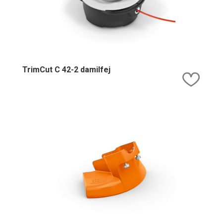
TrimCut C 42-2 damilfej
Kedv