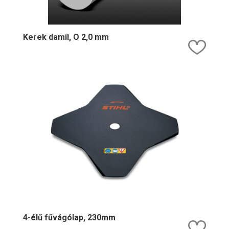
Kerek damil, O 2,0 mm
Kedv
4-élű fűvágólap, 230mm
Kedv