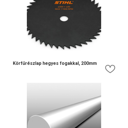
Körfűrészlap hegyes fogakkal, 200mm
Kedv