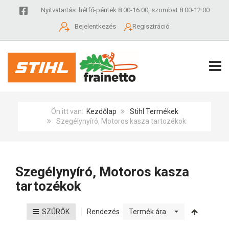
Nyitvatartás: hétfő-péntek 8:00-16:00, szombat 8:00-12:00
Bejelentkezés
Regisztráció
TOGG
Ön itt van:
Kezdőlap
Stihl Termékek
Szegélynyíró, Motoros kasza tartozékok
Szegélynyíró, Motoros kasza
tartozékok
Rendezés
SZŰRŐK
Termék ára