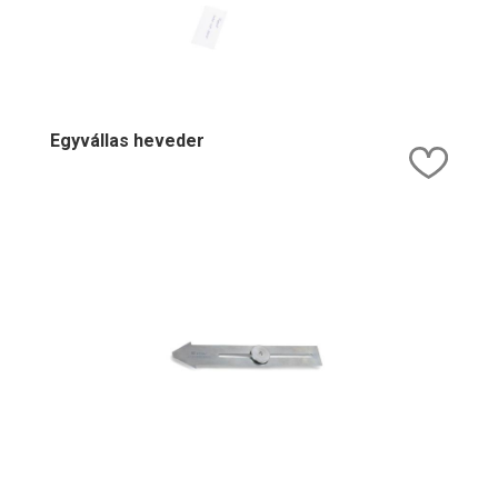
Egyvállas heveder
Kedv