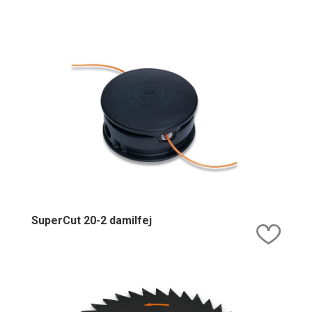
SuperCut 20-2 damilfej
Kedv