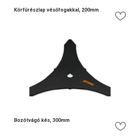
Körfűrészlap vésőfogakkal, 200mm
Kedv
Bozótvágó kés, 300mm
Kedv