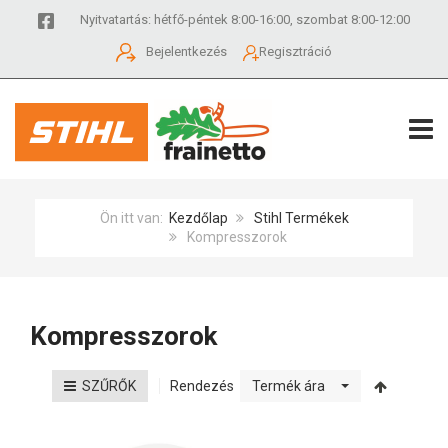
Nyitvatartás: hétfő-péntek 8:00-16:00, szombat 8:00-12:00
Bejelentkezés
Regisztráció
TOGG
Ön itt van:
Kezdőlap
Stihl Termékek
Kompresszorok
Kompresszorok
Rendezés
SZŰRŐK
Termék ára