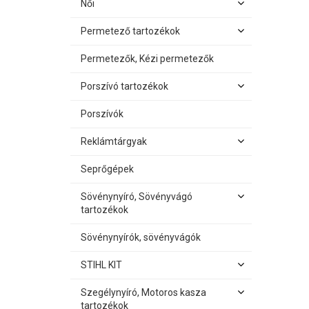
Női
Permetező tartozékok
Permetezők, Kézi permetezők
Porszívó tartozékok
Porszívók
Reklámtárgyak
Seprőgépek
Sövénynyíró, Sövényvágó
tartozékok
Sövénynyírók, sövényvágók
STIHL KIT
Szegélynyíró, Motoros kasza
tartozékok