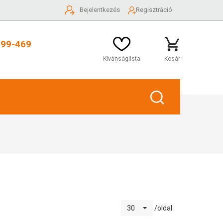
Bejelentkezés
Regisztráció
999-469
Kívánságlista
Kosár
/oldal
30