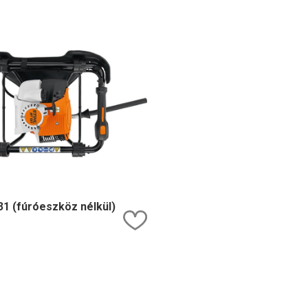
31 (fúróeszköz nélkül)
Kedvencekhez ad