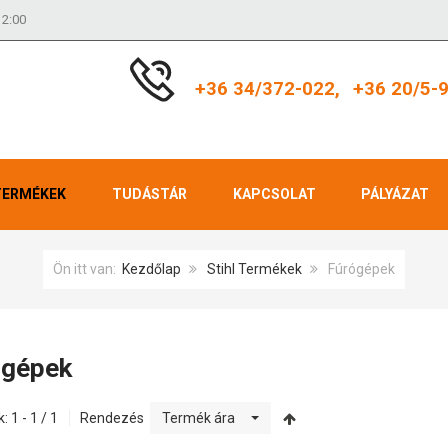
12:00
+36 34/372-022,
+36 20/5-
TERMÉKEK
TUDÁSTÁR
KAPCSOLAT
PÁLYÁZAT
Ön itt van:
Kezdőlap
Stihl Termékek
Fúrógépek
ógépek
: 1 - 1 / 1
Rendezés
Termék ára