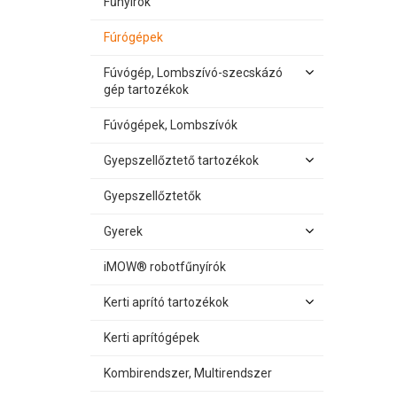
Fűnyírók
Fúrógépek
Fúvógép, Lombszívó-szecskázó
gép tartozékok
Fúvógépek, Lombszívók
Gyepszellőztető tartozékok
Gyepszellőztetők
Gyerek
iMOW® robotfűnyírók
Kerti aprító tartozékok
Kerti aprítógépek
Kombirendszer, Multirendszer