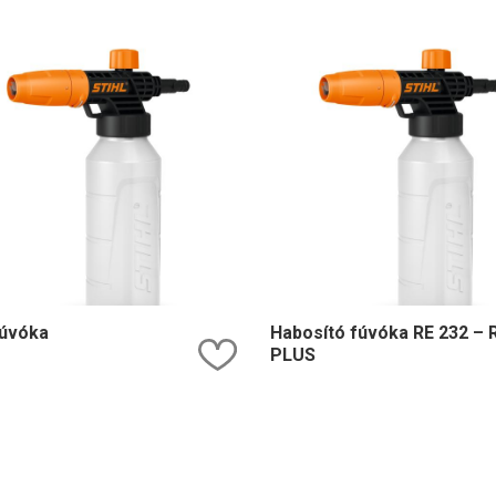
úvóka
Habosító fúvóka RE 232 – 
Kedvencekhez ad
PLUS