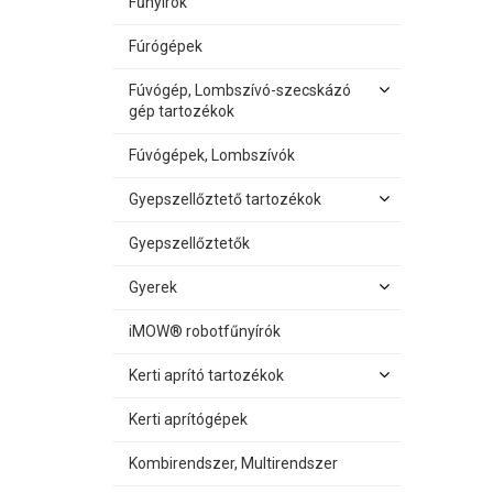
Fűnyírók
Fúrógépek
Fúvógép, Lombszívó-szecskázó
gép tartozékok
Fúvógépek, Lombszívók
Gyepszellőztető tartozékok
Gyepszellőztetők
Gyerek
iMOW® robotfűnyírók
Kerti aprító tartozékok
Kerti aprítógépek
Kombirendszer, Multirendszer