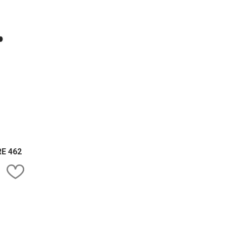
RE 462
Kedvencekhez ad