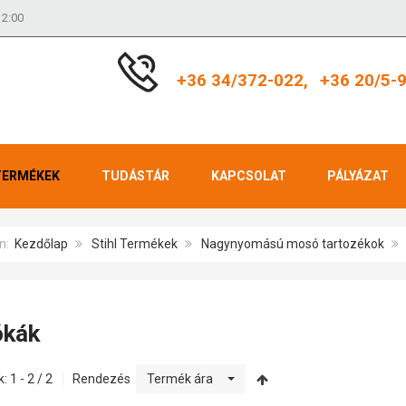
12:00
+36 34/372-022,
+36 20/5-
TERMÉKEK
TUDÁSTÁR
KAPCSOLAT
PÁLYÁZAT
an:
Kezdőlap
Stihl Termékek
Nagynyomású mosó tartozékok
ókák
: 1 - 2 / 2
Rendezés
Termék ára