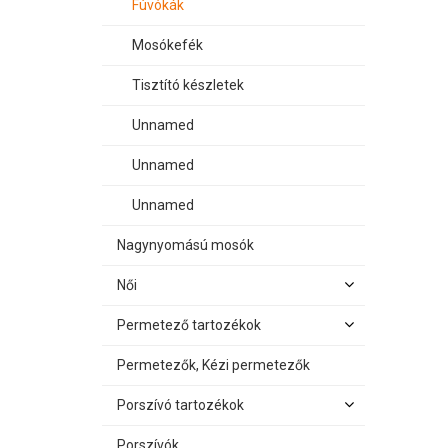
Fúvókák
Mosókefék
Tisztító készletek
Unnamed
Unnamed
Unnamed
Nagynyomású mosók
Női
Permetező tartozékok
Permetezők, Kézi permetezők
Porszívó tartozékok
Porszívók