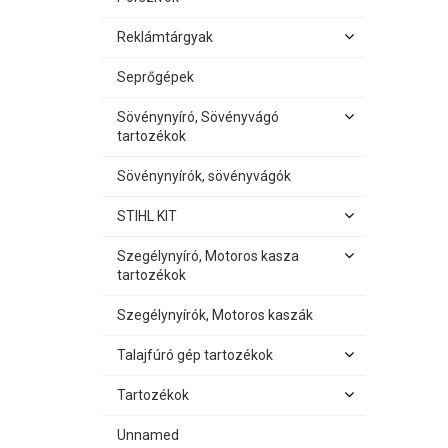
Reklámtárgyak
Seprőgépek
Sövénynyíró, Sövényvágó
tartozékok
Sövénynyírók, sövényvágók
STIHL KIT
Szegélynyíró, Motoros kasza
tartozékok
Szegélynyírók, Motoros kaszák
Talajfúró gép tartozékok
Tartozékok
Unnamed