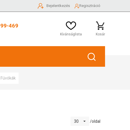
Bejelentkezés
Regisztráció
999-469
Kívánságlista
Kosár
Fúvókák
/oldal
30