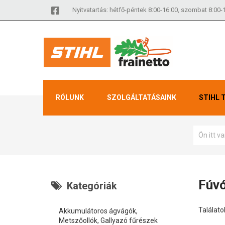
Nyitvatartás: hétfő-péntek 8:00-16:00, szombat 8:00-
RÓLUNK
SZOLGÁLTATÁSAINK
STIHL 
Ön itt v
Fúv
Kategóriák
Találatok
Akkumulátoros ágvágók,
Metszőollók, Gallyazó fűrészek