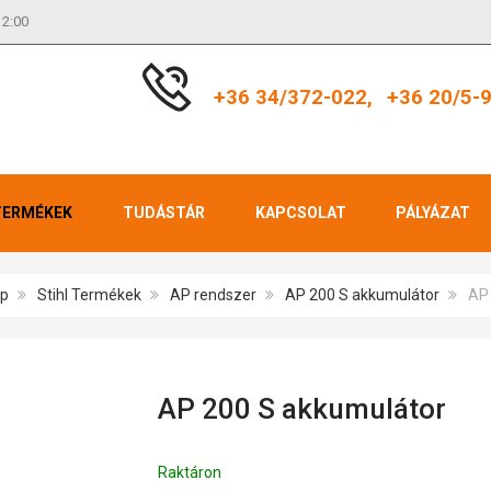
12:00
+36 34/372-022,
+36 20/5-
TERMÉKEK
TUDÁSTÁR
KAPCSOLAT
PÁLYÁZAT
ap
Stihl Termékek
AP rendszer
AP 200 S akkumulátor
AP
AP 200 S akkumulátor
Raktáron