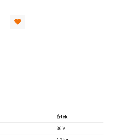
Érték
36 V