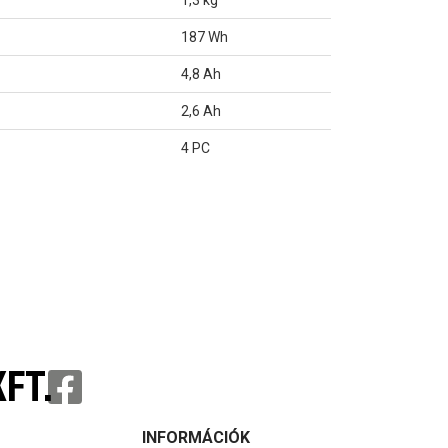
1,3 kg
187 Wh
4,8 Ah
2,6 Ah
4 PC
FT.
INFORMÁCIÓK