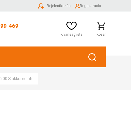
Bejelentkezés
Regisztráció
999-469
Kívánságlista
Kosár
 200 S akkumulátor