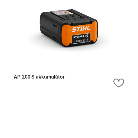
AP 200 S akkumulátor
Kedv