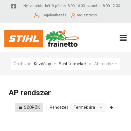
Nyitvatartás: hétfő-péntek 8:00-16:00, szombat 8:00-12:00
Bejelentkezés
Regisztráció
TOGG
Ön itt van:
Kezdőlap
Stihl Termékek
AP rendszer
AP rendszer
Rendezés
SZŰRŐK
Termék ára