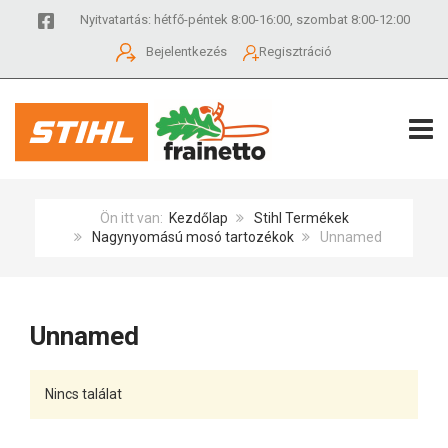
Nyitvatartás: hétfő-péntek 8:00-16:00, szombat 8:00-12:00
Bejelentkezés
Regisztráció
TOGG
Ön itt van:
Kezdőlap
Stihl Termékek
Nagynyomású mosó tartozékok
Unnamed
Unnamed
Nincs találat