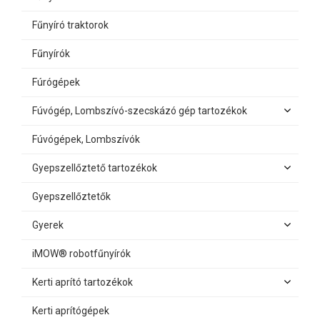
Fűnyíró traktorok
Fűnyírók
Fúrógépek
Fúvógép, Lombszívó-szecskázó gép tartozékok
Fúvógépek, Lombszívók
Gyepszellőztető tartozékok
Gyepszellőztetők
Gyerek
iMOW® robotfűnyírók
Kerti aprító tartozékok
Kerti aprítógépek