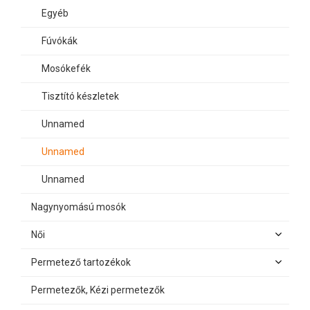
Egyéb
Fúvókák
Mosókefék
Tisztító készletek
Unnamed
Unnamed
Unnamed
Nagynyomású mosók
Női
Permetező tartozékok
Permetezők, Kézi permetezők