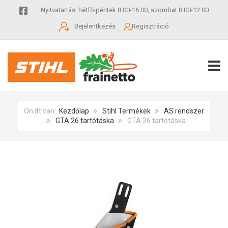
Nyitvatartás: hétfő-péntek 8:00-16:00, szombat 8:00-12:00
Bejelentkezés
Regisztráció
TOGG
Ön itt van:
Kezdőlap
Stihl Termékek
AS rendszer
GTA 26 tartótáska
GTA 26 tartótáska