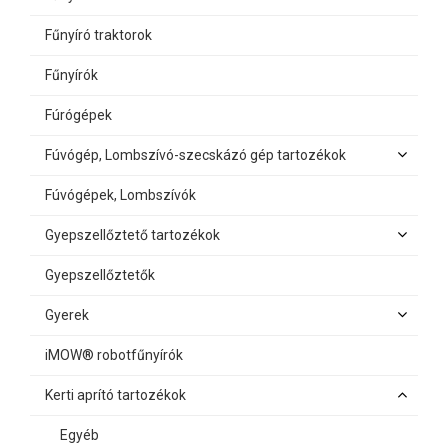
Fűnyíró traktorok
Fűnyírók
Fúrógépek
Fúvógép, Lombszívó-szecskázó gép tartozékok
Fúvógépek, Lombszívók
Gyepszellőztető tartozékok
Gyepszellőztetők
Gyerek
iMOW® robotfűnyírók
Kerti aprító tartozékok
Egyéb