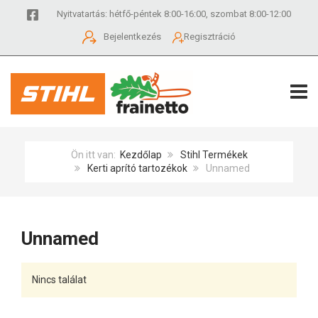
Nyitvatartás: hétfő-péntek 8:00-16:00, szombat 8:00-12:00
Bejelentkezés
Regisztráció
TOGG
Ön itt van:
Kezdőlap
Stihl Termékek
Kerti aprító tartozékok
Unnamed
Unnamed
Nincs találat