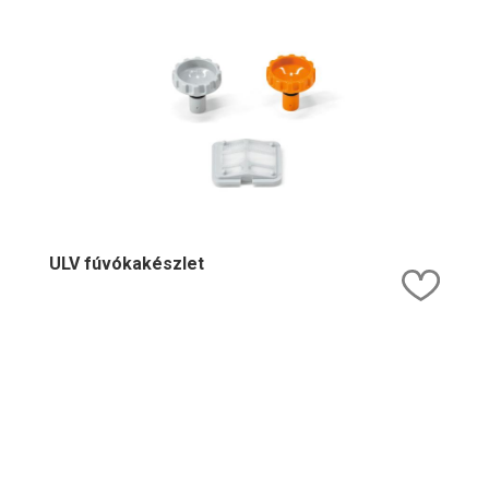
ULV fúvókakészlet
Kedv