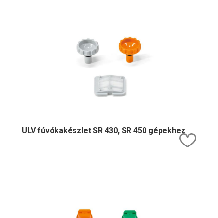
ULV fúvókakészlet SR 430, SR 450 gépekhez
Kedv