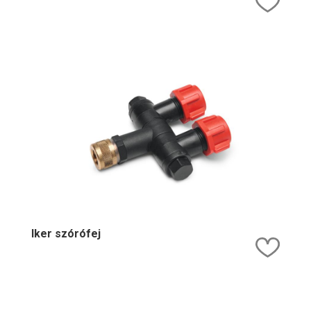
Iker szórófej
Kedv