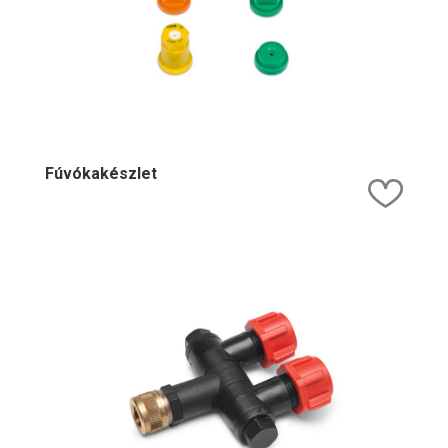
Fúvókakészlet
Kedv