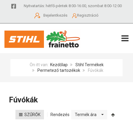
Nyitvatartás: hétfő-péntek 8:00-16:00, szombat 8:00-12:00
Bejelentkezés
Regisztráció
TOGG
Ön itt van:
Kezdőlap
Stihl Termékek
Permetező tartozékok
Fúvókák
Fúvókák
Rendezés
SZŰRŐK
Termék ára