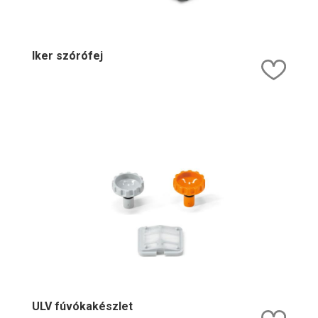
Iker szórófej
Kedv
ULV fúvókakészlet
Kedv