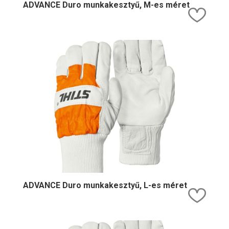
ADVANCE Duro munkakesztyű, M-es méret
Kedv
ADVANCE Duro munkakesztyű, L-es méret
Kedv