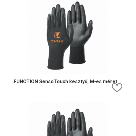
FUNCTION SensoTouch kesztyű, M-es méret
Kedv