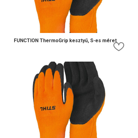
FUNCTION ThermoGrip kesztyű, S-es méret
Kedv