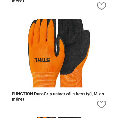
méret
Kedv
FUNCTION DuroGrip univerzális kesztyű, M-es
méret
Kedv