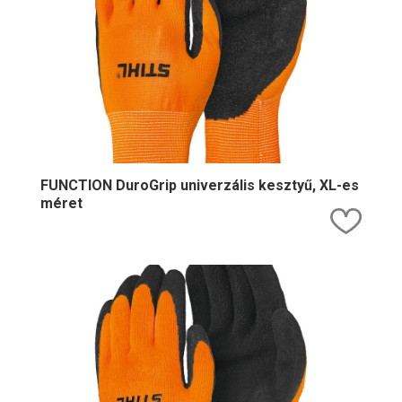
FUNCTION DuroGrip univerzális kesztyű, XL-es
méret
Kedv