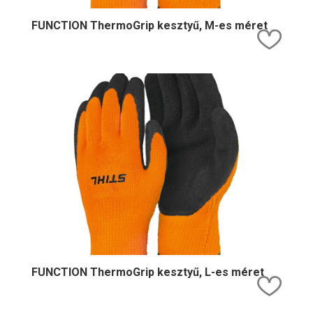
FUNCTION ThermoGrip kesztyű, M-es méret
Kedv
FUNCTION ThermoGrip kesztyű, L-es méret
Kedv