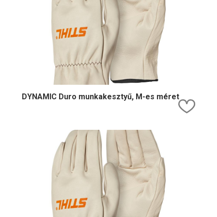
DYNAMIC Duro munkakesztyű, M-es méret
Kedv