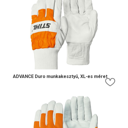
ADVANCE Duro munkakesztyű, XL-es méret
Kedv