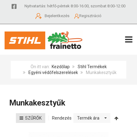
Nyitvatartás: hétfő-péntek 8:00-16:00, szombat 8:00-12:00
Bejelentkezés
Regisztráció
TOGG
Ön itt van:
Kezdőlap
Stihl Termékek
Egyéni védőfelszerelések
Munkakesztyűk
Munkakesztyűk
Rendezés
SZŰRŐK
Termék ára