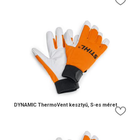
DYNAMIC ThermoVent kesztyű, S-es méret
Kedv