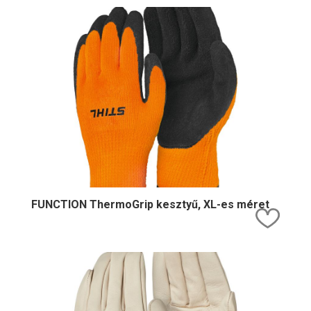
FUNCTION ThermoGrip kesztyű, XL-es méret
Kedv