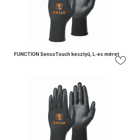
FUNCTION SensoTouch kesztyű, L-es méret
Kedv