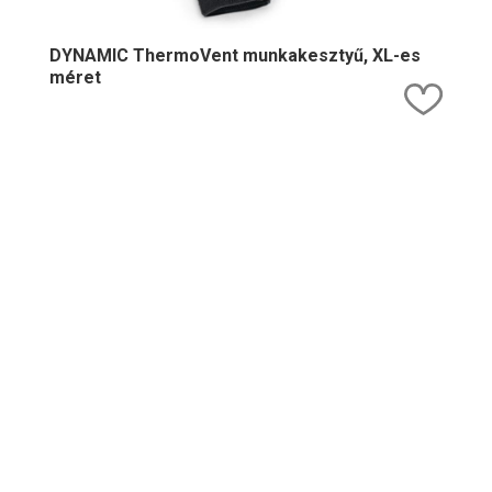
DYNAMIC ThermoVent munkakesztyű, XL-es
méret
Kedv