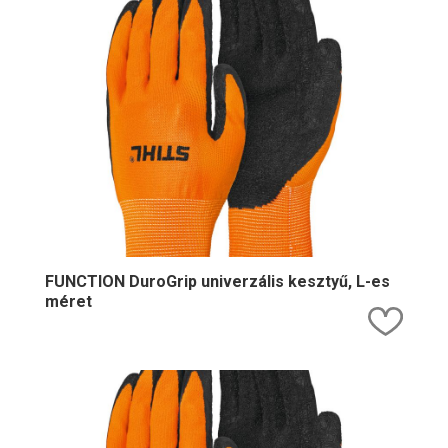
FUNCTION DuroGrip univerzális kesztyű, L-es
méret
Kedv