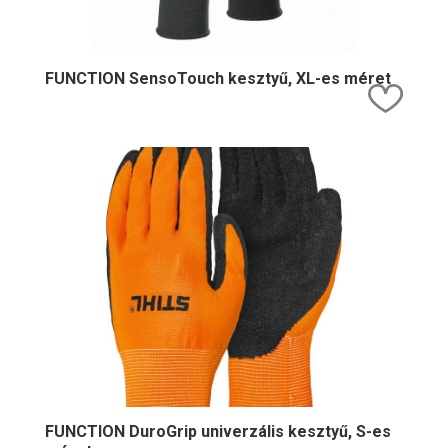
FUNCTION SensoTouch kesztyű, XL-es méret
Kedv
FUNCTION DuroGrip univerzális kesztyű, S-es