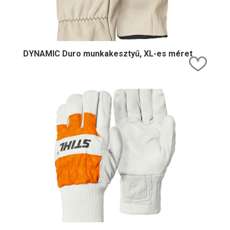
DYNAMIC Duro munkakesztyű, XL-es méret
Kedv