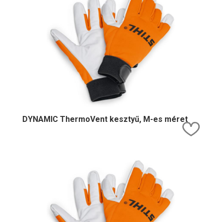
DYNAMIC ThermoVent kesztyű, M-es méret
Kedv