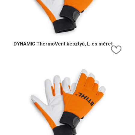
DYNAMIC ThermoVent kesztyű, L-es méret
Kedv