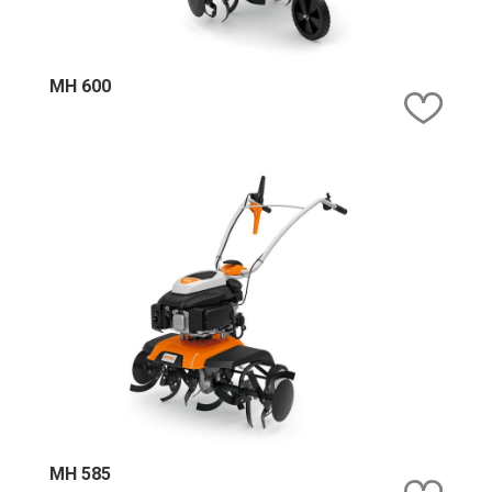
MH 600
Kedv
MH 585
Kedv