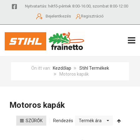
Nyitvatartás: hétfő-péntek 8:00-16:00, szombat 8:00-12:00
Bejelentkezés
Regisztráció
TOGG
Ön itt van:
Kezdőlap
Stihl Termékek
Motoros kapák
Motoros kapák
Rendezés
SZŰRŐK
Termék ára