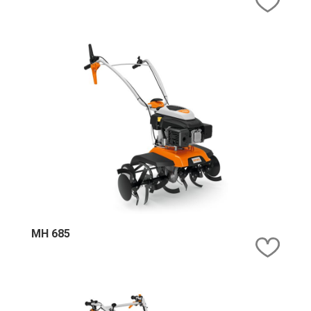
MH 685
Kedv