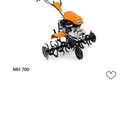
MH 700
Kedv