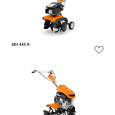
MH 445 R
Kedv