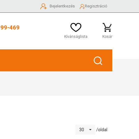
Bejelentkezés
Regisztráció
999-469
Kívánságlista
Kosár
/oldal
30