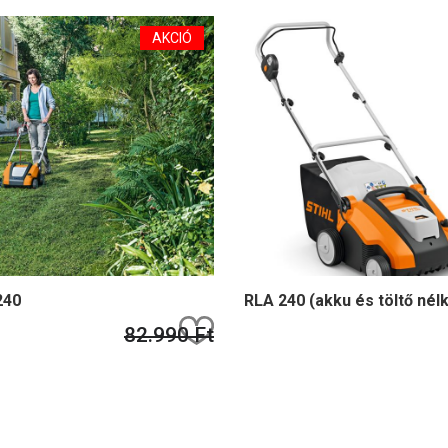
AKCIÓ
240
RLA 240 (akku és töltő nélk
Kedvencekhez ad
82.990 Ft