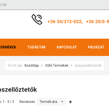
12:00
+36 34/372-022,
+36 20/5-
TERMÉKEK
TUDÁSTÁR
KAPCSOLAT
PÁLYÁZAT
Ön itt van:
Kezdőlap
Stihl Termékek
Gyepszellőztetők
szellőztetők
: 1 - 3 / 3
Rendezés
Termék ára