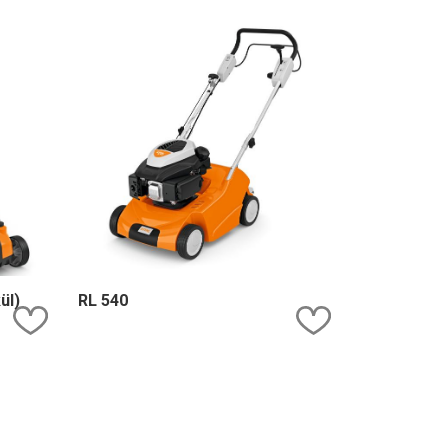
ül)
RL 540
Kedvencekhez ad
Kedvencekhe