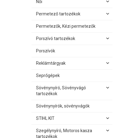
Női
Permetező tartozékok
Permetezők, Kézi permetezők
Porszívó tartozékok
Porszívók
Reklámtárgyak
Seprőgépek
Sövénynyíró, Sövényvágó
tartozékok
Sövénynyírók, sövényvágók
STIHL KIT
Szegélynyíró, Motoros kasza
tartozékok