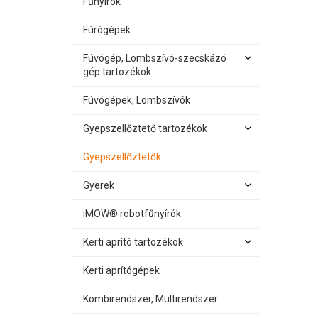
Fűnyírók
Fúrógépek
Fúvógép, Lombszívó-szecskázó
gép tartozékok
Fúvógépek, Lombszívók
Gyepszellőztető tartozékok
Gyepszellőztetők
Gyerek
iMOW® robotfűnyírók
Kerti aprító tartozékok
Kerti aprítógépek
Kombirendszer, Multirendszer