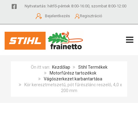
Nyitvatartás: hétfő-péntek 8:00-16:00, szombat 8:00-12:00
Bejelentkezés
Regisztráció
TOGG
Ön itt van:
Kezdőlap
Stihl Termékek
Motorfűrész tartozékok
Vágószerkezet karbantartása
Kör keresztmetszetű, pót fűrészlánc reszelő, 4,0 x
200 mm