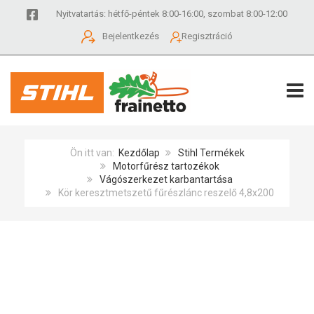
Nyitvatartás: hétfő-péntek 8:00-16:00, szombat 8:00-12:00
Bejelentkezés
Regisztráció
TOGG
Ön itt van:
Kezdőlap
Stihl Termékek
Motorfűrész tartozékok
Vágószerkezet karbantartása
Kör keresztmetszetű fűrészlánc reszelő 4,8x200