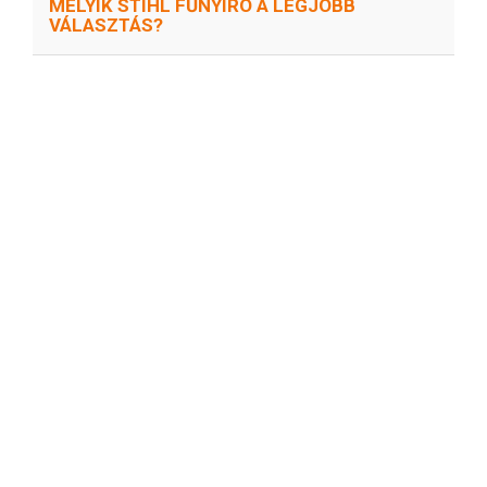
MELYIK STIHL FŰNYÍRÓ A LEGJOBB
VÁLASZTÁS?