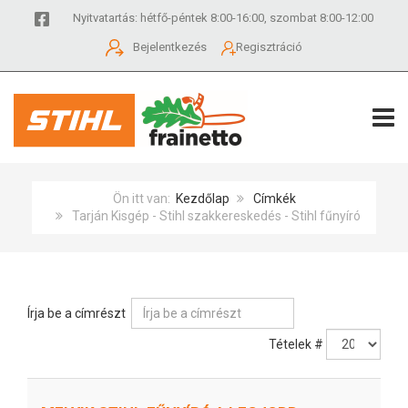
Nyitvatartás: hétfő-péntek 8:00-16:00, szombat 8:00-12:00
Bejelentkezés
Regisztráció
TOGG
Ön itt van:
Kezdőlap
Címkék
Tarján Kisgép - Stihl szakkereskedés - Stihl fűnyíró
Írja be a címrészt
Tételek #