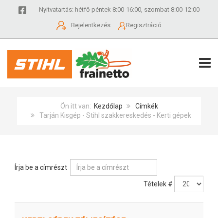
Nyitvatartás: hétfő-péntek 8:00-16:00, szombat 8:00-12:00
Bejelentkezés
Regisztráció
TOGG
Ön itt van:
Kezdőlap
Címkék
Tarján Kisgép - Stihl szakkereskedés - Kerti gépek
Írja be a címrészt
Tételek #