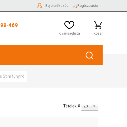
Bejelentkezés
Regisztráció
999-469
Kívánságlista
Kosár
 Stihl fűnyíró
Tételek #
20