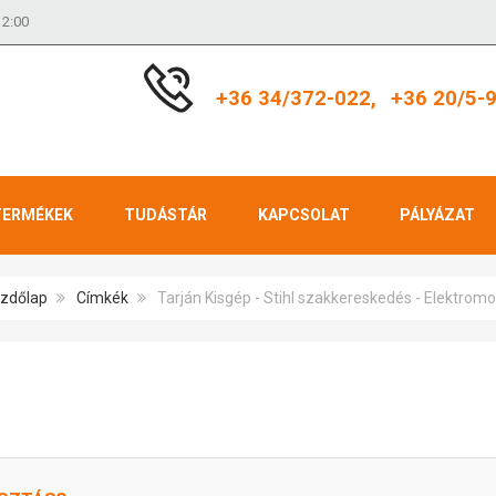
12:00
+36 34/372-022,
+36 20/5-
TERMÉKEK
TUDÁSTÁR
KAPCSOLAT
PÁLYÁZAT
zdőlap
Címkék
Tarján Kisgép - Stihl szakkereskedés - Elektromos