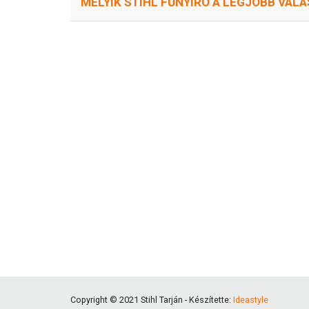
MELYIK STIHL FŰNYÍRÓ A LEGJOBB VÁL
Copyright © 2021 Stihl Tarján - Készítette:
Ideastyle